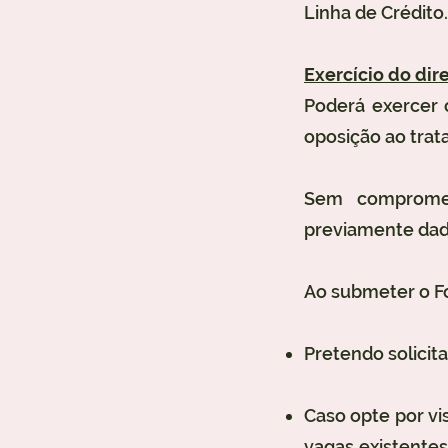
Linha de Crédito.
Exercício do dire
Poderá exercer o
oposição ao tra
Sem compromet
previamente dad
​Ao submeter o F
Pretendo solicit
Caso opte por vi
vagas existentes