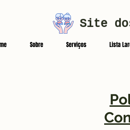
Site do
ome
Sobre
Serviços
Lista La
Po
Con