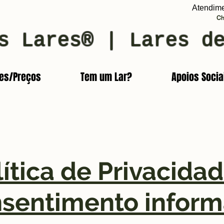
Atendim
Ch
s Lares® | Lares d
res/Preços
Tem um Lar?
Apoios Socia
lítica de Privacidad
sentimento infor