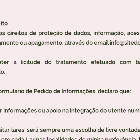
ito
s direitos de proteção de dados, informação, acesso
tamento ou apagamento, através do email
info@sitedo
er a licitude do tratamento efetuado com b
o.
ormulário de Pedido de Informações, declaro que:
ar informações ou apoio na integração do utente num
sitar lares, será sempre uma escolha de livre vonta
 em cada Lar nas localidades de minha preferência, 