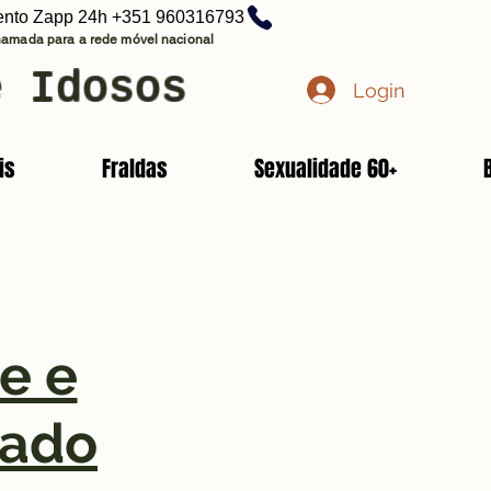
ento Zapp 24h +351 960316793
amada para a rede móvel nacional
e Idosos
Login
is
Fraldas
Sexualidade 60+
e e
mado