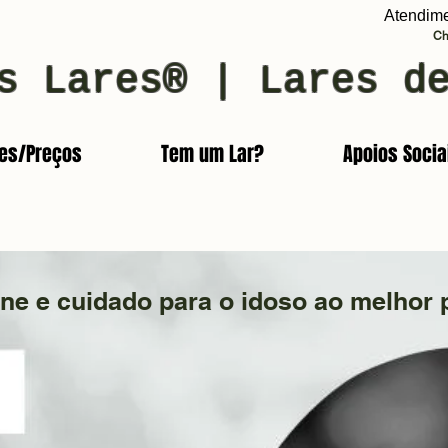
Atendim
Ch
s Lares® | Lares d
res/Preços
Tem um Lar?
Apoios Socia
ene e cuidado para o idoso ao melhor