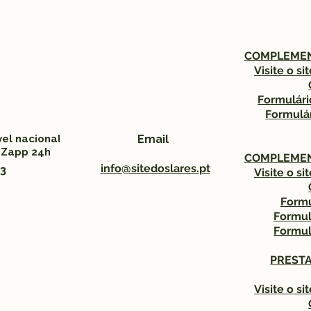
COMPLEMEN
Visite o s
Formulár
Formulá
el nacional
Email
 Zapp 24h
COMPLEMEN
info@sitedoslares.pt
93
Visite o s
Formu
Formul
Formul
PRESTA
Visite o s