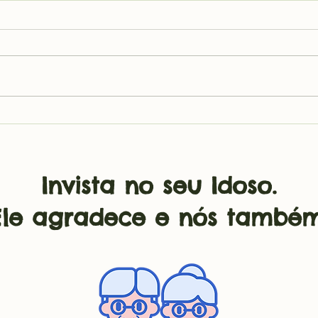
O uso de Suplemento
O u
de vitamina D no
vit
idoso
As necessidades de vitamina D
É da 
em idosos aumentam com o
de su
envelhecimento. O único
idos
nutriente que nosso corpo pode
enve
produzir quando exposto à...
do no
Invista no seu Idoso.
Ele agradece e nós também