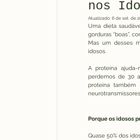
nos Id
Atualizado:
6 de set. de 
Uma dieta saudável
gorduras “boas”, co
Mas um desses mac
idosos.
A proteína ajuda-
perdemos de 30 a 
proteína também
neurotransmissores
Porque os idosos p
Quase 50% dos idos