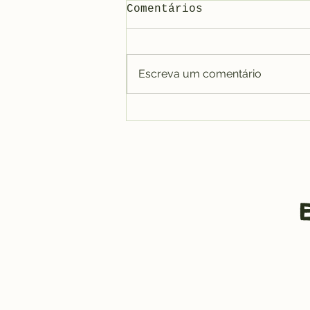
A importancia da
Comentários
atividade fisica no
idoso
É importante a promoção da
atividade física no idoso. O
Escreva um comentário
sedentarismo no idoso pode
levar a distúrbios metabólicos e
outras doenças...