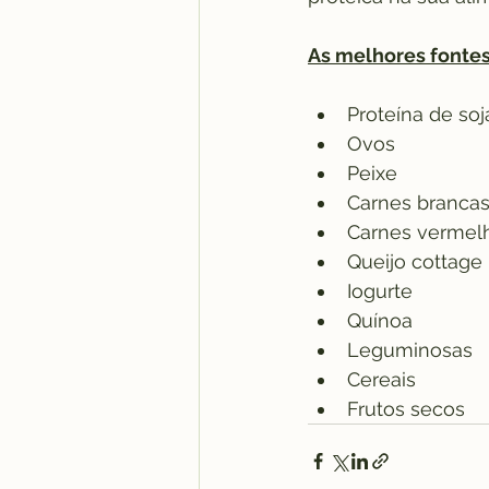
As melhores fonte
Proteína de soj
Ovos
Peixe
Carnes branca
Carnes vermel
Queijo cottage
Iogurte
Quínoa
Leguminosas
Cereais
Frutos secos