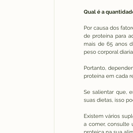
Qual é a quantidad
Por causa dos fato
de proteína para a
mais de 65 anos de
peso corporal diari
Portanto, depende
proteína em cada re
Se salientar que, 
suas dietas, isso p
Existem vários sup
a comer, consulte 
proteica na sua ali