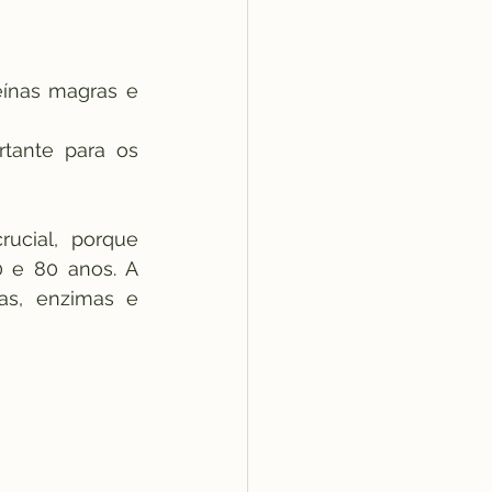
eínas magras e 
tante para os 
ucial, porque 
e 80 anos. A 
s, enzimas e 