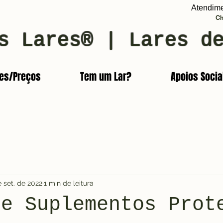
Atendim
Ch
s Lares® | Lares d
res/Preços
Tem um Lar?
Apoios Socia
e set. de 2022
1 min de leitura
de Suplementos Prot